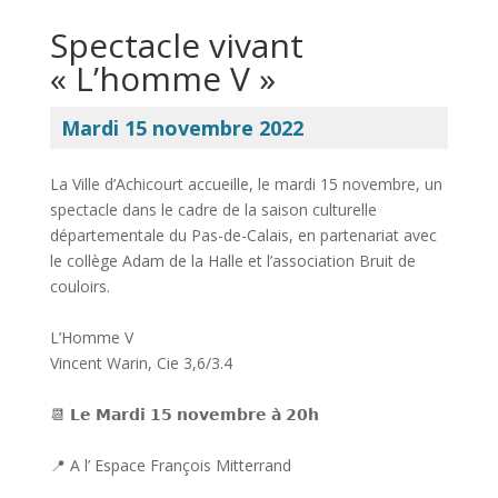
Spectacle vivant
« L’homme V »
Mardi 15 novembre 2022
La Ville d’Achicourt accueille, le mardi 15 novembre, un
spectacle dans le cadre de la saison culturelle
départementale du Pas-de-Calais, en partenariat avec
le collège Adam de la Halle et l’association Bruit de
couloirs.
L’Homme V
Vincent Warin, Cie 3,6/3.4
📆 𝗟𝗲 𝗠𝗮𝗿𝗱𝗶 𝟭𝟱 𝗻𝗼𝘃𝗲𝗺𝗯𝗿𝗲 𝗮̀ 𝟮𝟬𝗵
📍 A l’ Espace François Mitterrand