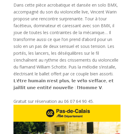
Dans cette pièce acrobatique et dansée en solo BMX,
accompagné du son du violoncelle live, Vincent Warin
propose une rencontre surprenante. Tour à tour
facétieux, dominateur et caressant avec son BMX, il
joue de toutes les contraintes de la mécanique… Il
transforme aussi ce que l’on prend d’abord pour un
solo en un pas de deux sensuel et sous tension. Les
portés, les lancers, les déséquilibres sur le fil
s’enchaînent au rythme des crissements du violoncelle
du flamand William Schotte. Puis la mélodie s’installe,
électrisant le ballet offert par ce couple bien assorti.
𝗟’𝗲̂𝘁𝗿𝗲 𝗵𝘂𝗺𝗮𝗶𝗻 𝗻’𝗲𝘀𝘁 𝗽𝗹𝘂𝘀, 𝗹𝗲 𝘃𝗲́𝗹𝗼 𝘀’𝗲𝗳𝗳𝗮𝗰𝗲, 𝗲𝘁
𝗷𝗮𝗶𝗹𝗹𝗶𝘁 𝘂𝗻𝗲 𝗲𝗻𝘁𝗶𝘁𝗲́ 𝗻𝗼𝘂𝘃𝗲𝗹𝗹𝗲 : 𝗹’𝗛𝗼𝗺𝗺𝗲 𝗩.
Gratuit sur réservation au 06 07 64 90 45.