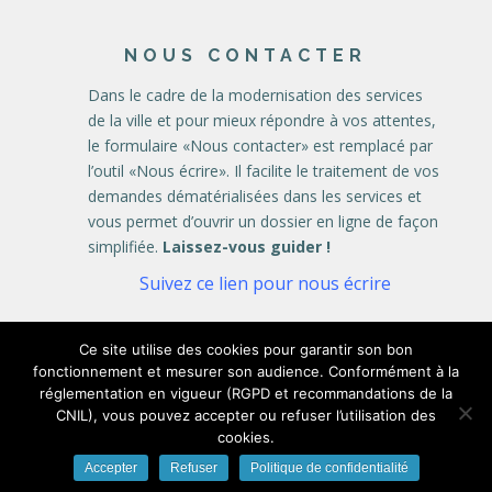
NOUS CONTACTER
Dans le cadre de la modernisation des services
de la ville et pour mieux répondre à vos attentes,
le formulaire «Nous contacter» est remplacé par
l’outil «Nous écrire». Il facilite le traitement de vos
demandes dématérialisées dans les services et
vous permet d’ouvrir un dossier en ligne de façon
simplifiée.
Laissez-vous guider !
Suivez ce lien pour nous écrire
Ce site utilise des cookies pour garantir son bon
fonctionnement et mesurer son audience. Conformément à la
réglementation en vigueur (RGPD et recommandations de la
CNIL), vous pouvez accepter ou refuser l’utilisation des
cookies.
Mairie d'Achicourt 2019 -
Mentions légales et
Accepter
Refuser
Politique de confidentialité
Politique de confidentialité
-
Crédits