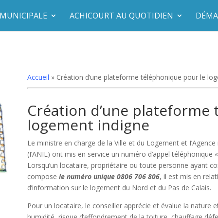
 MUNICIPALE
ACHICOURT AU QUOTIDIEN
DÉMA
Accueil
»
Création d’une plateforme téléphonique pour le lo
Création d’une plateforme 
logement indigne
Le ministre en charge de la Ville et du Logement et I’Agence
(I’ANIL) ont mis en service un numéro d’appel téléphoniq
Lorsqu’un locataire, propriétaire ou toute personne ayant con
compose
le numéro unique 0806 706 806
, il est mis en rel
d’information sur le logement du Nord et du Pas de Calais.
Pour un locataire, le conseiller apprécie et évalue la nature
humidité, risque d’effondrement de la toiture, chauffage déf