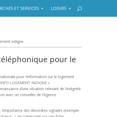
RCHES ET SERVICES
LOISIRS
gement indigne
téléphonique pour le
 nationale pour I’information sur le logement
ue «INFO LOGEMENT INDIGNE ».
naissance d’une situation relevant de I’indignité
ation avec un conseiller de I’Agence
 et I’importance des désordres signales (exemple:
ectueux…), en s’appuyant sur une fiche